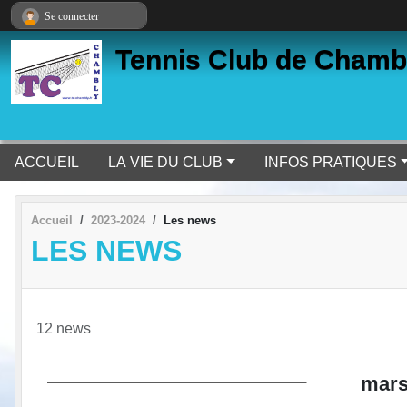
Panneau de gestion des cookies
Se connecter
Tennis Club de Chamb
ACCUEIL
LA VIE DU CLUB
INFOS PRATIQUES
Accueil
2023-2024
Les news
LES NEWS
12 news
mar