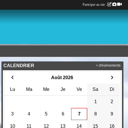
Participer au site :
CALENDRIER
+ d'évènements
Août 2026
Lu
Ma
Me
Je
Ve
Sa
Di
1
2
3
4
5
6
7
8
9
10
11
12
13
14
15
16