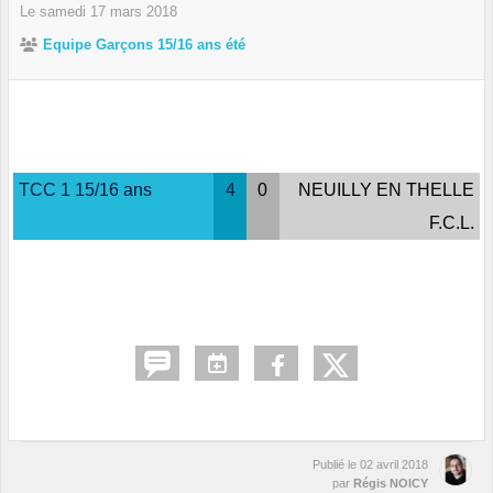
Le
samedi
17
mars
2018
Equipe Garçons 15/16 ans été
TCC 1 15/16 ans
4
0
NEUILLY EN THELLE
F.C.L.
Publié le
02 avril 2018
par
Régis NOICY