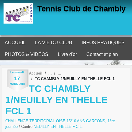
Panneau de gestion des cookies
Tennis Club de Chambly
ACCUEIL
LA VIE DU CLUB
INFOS PRATIQUES
PHOTOS & VIDÉOS
Livre d'or
Contact et plan
Le
samedi
Accueil
17
TC CHAMBLY 1/NEUILLY EN THELLE FCL 1
MARS
2018
TC CHAMBLY
1/NEUILLY EN THELLE
FCL 1
CHALLENGE TERRITORIAL OISE 15/16 ANS GARCONS, 1ère
journée
/ Contre
NEUILLY EN THELLE F.C.L.