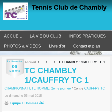
Panneau de gestion des cookies
Tennis Club de Chambly
ACCUEIL
LA VIE DU CLUB
INFOS PRATIQUES
PHOTOS & VIDÉOS
Livre d'or
Contact et plan
Le
dimanche
Accueil
TC CHAMBLY 1/CAUFFRY TC 1
06
TC CHAMBLY
MAI
2018
1/CAUFFRY TC 1
CHAMPIONNAT ETE HOMME, 2ème journée
/ Contre
CAUFFRY TC
Le
dimanche
06
mai
2018
Equipe 1 Hommes été