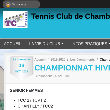
Panneau de gestion des cookies
Se connecter
Tennis Club de Chamb
ACCUEIL
LA VIE DU CLUB
INFOS PRATIQUES
Accueil
2019-2020
Les évènements
Champi
Le
dimanche
06
CHAMPIONNAT HIVE
OCT.
2019
Le
dimanche
06
oct.
2019
SENIOR FEMMES
TCC 1
/ TCVT 2
CHANTILLY /
TCC2