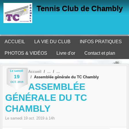
Panneau de gestion des cookies
Tennis Club de Chambly
ACCUEIL
LA VIE DU CLUB
INFOS PRATIQUES
PHOTOS & VIDÉOS
Livre d'or
Contact et plan
Le
samedi
Accueil
19
Assemblée générale du TC Chambly
OCT.
2019
ASSEMBLÉE
GÉNÉRALE DU TC
CHAMBLY
Le
samedi
19
oct.
2019
à 14h