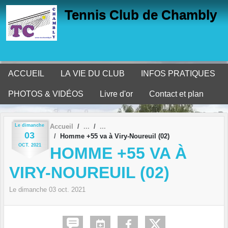
Panneau de gestion des cookies
Tennis Club de Chambly
ACCUEIL
LA VIE DU CLUB
INFOS PRATIQUES
PHOTOS & VIDÉOS
Livre d'or
Contact et plan
Le
dimanche
Accueil
03
Homme +55 va à Viry-Noureuil (02)
OCT.
2021
HOMME +55 VA À
VIRY-NOUREUIL (02)
Le
dimanche
03
oct.
2021