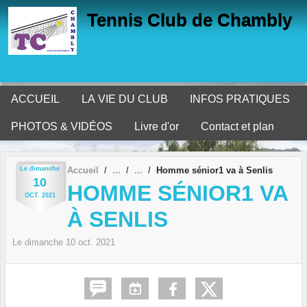
Panneau de gestion des cookies
Tennis Club de Chambly
ACCUEIL
LA VIE DU CLUB
INFOS PRATIQUES
PHOTOS & VIDÉOS
Livre d'or
Contact et plan
Le
dimanche
Accueil
Homme sénior1 va à Senlis
10
HOMME SÉNIOR1 VA
OCT.
2021
À SENLIS
Le
dimanche
10
oct.
2021