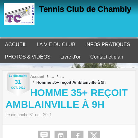
Panneau de gestion des cookies
Tennis Club de Chambly
ACCUEIL
LA VIE DU CLUB
INFOS PRATIQUES
PHOTOS & VIDÉOS
Livre d'or
Contact et plan
Le
dimanche
Accueil
31
Homme 35+ reçoit Amblainville à 9h
OCT.
2021
HOMME 35+ REÇOIT
AMBLAINVILLE À 9H
Le
dimanche
31
oct.
2021