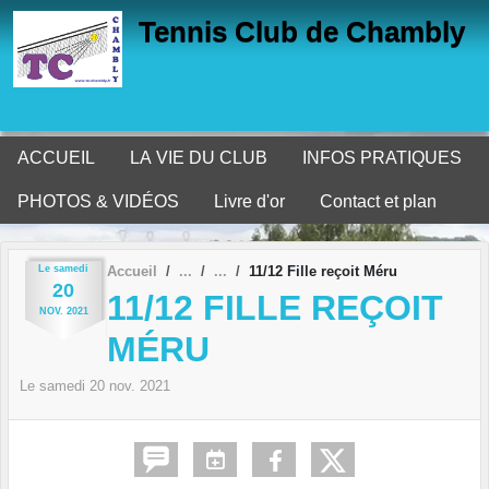
Panneau de gestion des cookies
Tennis Club de Chambly
ACCUEIL
LA VIE DU CLUB
INFOS PRATIQUES
PHOTOS & VIDÉOS
Livre d'or
Contact et plan
Le
samedi
Accueil
11/12 Fille reçoit Méru
20
11/12 FILLE REÇOIT
NOV.
2021
MÉRU
Le
samedi
20
nov.
2021