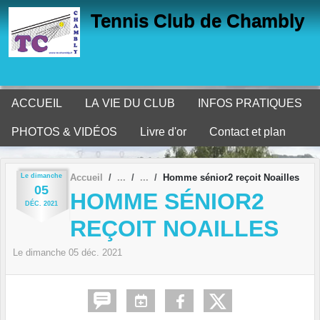
Panneau de gestion des cookies
Tennis Club de Chambly
ACCUEIL
LA VIE DU CLUB
INFOS PRATIQUES
PHOTOS & VIDÉOS
Livre d'or
Contact et plan
Le
dimanche
Accueil
Homme sénior2 reçoit Noailles
05
HOMME SÉNIOR2
DÉC.
2021
REÇOIT NOAILLES
Le
dimanche
05
déc.
2021