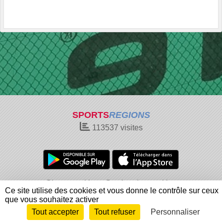
SPORTS
REGIONS
113537
visites
Charte cookies
Gestion des cookies
Ce site utilise des cookies et vous donne le contrôle sur ceux
Informations légales
Signaler un contenu inapproprié
que vous souhaitez activer
Tout accepter
Tout refuser
Personnaliser
Envie de participer ?
Connexion