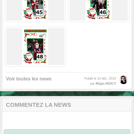
Voir toutes les news
Publié le
14 déc. 2019
par
Régis NOICY
COMMENTEZ LA NEWS