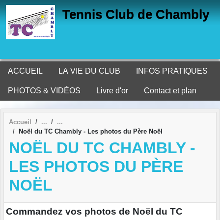
Panneau de gestion des cookies
Tennis Club de Chambly
ACCUEIL
LA VIE DU CLUB
INFOS PRATIQUES
PHOTOS & VIDÉOS
Livre d'or
Contact et plan
Accueil
Noël du TC Chambly - Les photos du Père Noël
NOËL DU TC CHAMBLY -
LES PHOTOS DU PÈRE
NOËL
Commandez vos photos de Noël du TC