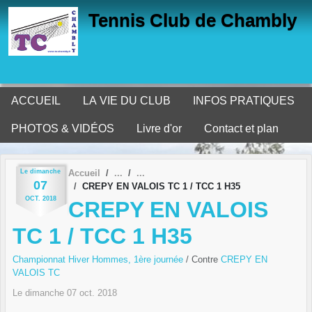
Panneau de gestion des cookies
Tennis Club de Chambly
ACCUEIL
LA VIE DU CLUB
INFOS PRATIQUES
PHOTOS & VIDÉOS
Livre d'or
Contact et plan
Le
dimanche
Accueil
07
CREPY EN VALOIS TC 1 / TCC 1 H35
OCT.
2018
CREPY EN VALOIS
TC 1 / TCC 1 H35
Championnat Hiver Hommes, 1ère journée
/ Contre
CREPY EN
VALOIS TC
Le
dimanche
07
oct.
2018