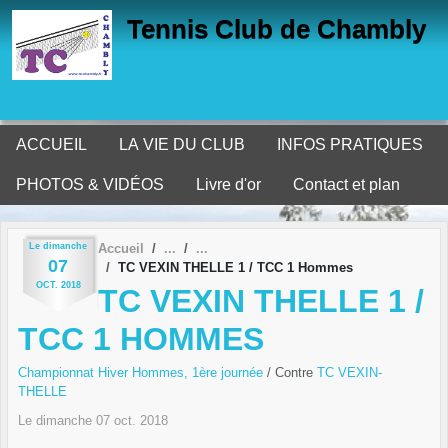
Panneau de gestion des cookies
Tennis Club de Chambly
ACCUEIL
LA VIE DU CLUB
INFOS PRATIQUES
PHOTOS & VIDÉOS
Livre d'or
Contact et plan
Le
dimanche
Accueil
07
TC VEXIN THELLE 1 / TCC 1 Hommes
OCT.
2018
TC VEXIN THELLE 1 /
TCC 1 HOMMES
Championnat Hiver Hommes, 1ère journée
/ Contre
TC VEXIN-
THELLE
Le
dimanche
07
oct.
2018