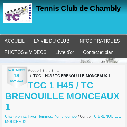
Panneau de gestion des cookies
Tennis Club de Chambly
ACCUEIL
LA VIE DU CLUB
INFOS PRATIQUES
PHOTOS & VIDÉOS
Livre d'or
Contact et plan
Le
dimanche
Accueil
18
TCC 1 H45 / TC BRENOUILLE MONCEAUX 1
NOV.
2018
TCC 1 H45 / TC
BRENOUILLE MONCEAUX
1
Championnat Hiver Hommes, 4ème journée
/ Contre
TC BRENOUILLE
MONCEAUX