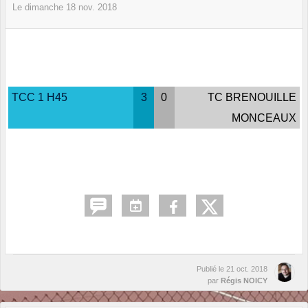
Le
dimanche
18
nov.
2018
TCC 1 H45
3
0
TC BRENOUILLE
MONCEAUX
Publié le
21 oct. 2018
par
Régis NOICY