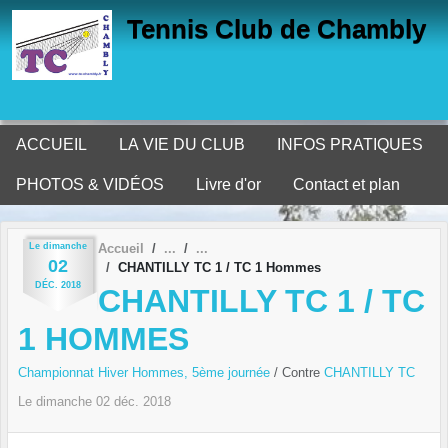
Panneau de gestion des cookies
Tennis Club de Chambly
ACCUEIL
LA VIE DU CLUB
INFOS PRATIQUES
PHOTOS & VIDÉOS
Livre d'or
Contact et plan
Le
dimanche
Accueil
02
CHANTILLY TC 1 / TC 1 Hommes
DÉC.
2018
CHANTILLY TC 1 / TC
1 HOMMES
Championnat Hiver Hommes, 5ème journée
/ Contre
CHANTILLY TC
Le
dimanche
02
déc.
2018