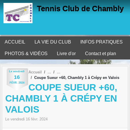
Panneau de gestion des cookies
Tennis Club de Chambly
ACCUEIL
LA VIE DU CLUB
INFOS PRATIQUES
PHOTOS & VIDÉOS
Livre d'or
Contact et plan
Le
vendredi
Accueil
16
Coupe Sueur +60, Chambly 1 à Crépy en Valois
FÉVR.
2024
COUPE SUEUR +60,
CHAMBLY 1 À CRÉPY EN
VALOIS
Le
vendredi
16
févr.
2024